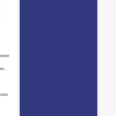
onner
ns.
point