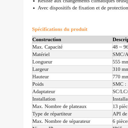
Résiste aux changements climatiques brus
Avec dispositifs de fixation et de protection
Spécifications du produit
Construction
Descri
Max. Capacité
48 ~ 9
Matériel
SMC/Ac
Longueur
555 mm
Largeur
310 mm
Hauteur
770 mm
Poids
SMC : 2
Adaptateur
SC/LC/
Installation
Install
Max. Nombre de plateaux
13 pièc
Type de répartiteur
API de 
Max. Nombre de séparateur
6 pièce