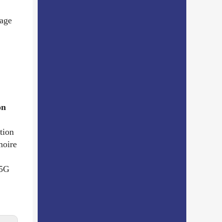
tage
on
tion
moire
 5G