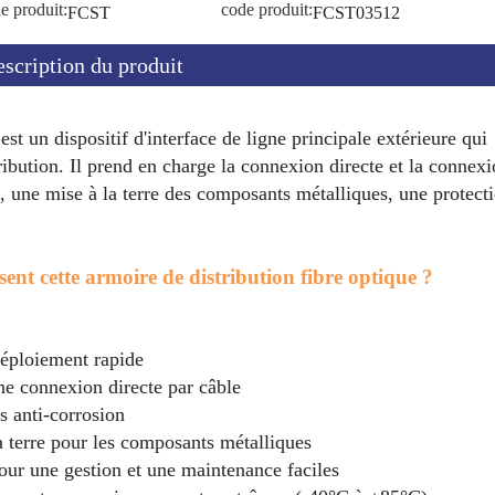
e produit:
code produit:
FCST
FCST03512
scription du produit
t un dispositif d'interface de ligne principale extérieure qui
ribution. Il prend en charge la connexion directe et la connex
, une mise à la terre des composants métalliques, une protect
sent cette armoire de distribution fibre optique ?
déploiement rapide
une connexion directe par câble
s anti-corrosion
la terre pour les composants métalliques
our une gestion et une maintenance faciles