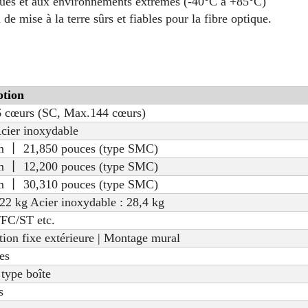
ques et aux environnements extrêmes (-40°C à +85°C)
 de mise à la terre sûrs et fiables pour la fibre optique.
ption
6 cœurs (SC, Max.144 cœurs)
ier inoxydable
 丨 21,850 pouces (type SMC)
 丨 12,200 pouces (type SMC)
 丨 30,310 pouces (type SMC)
2 kg Acier inoxydable : 28,4 kg
FC/ST etc.
ation fixe extérieure | Montage mural
es
type boîte
s